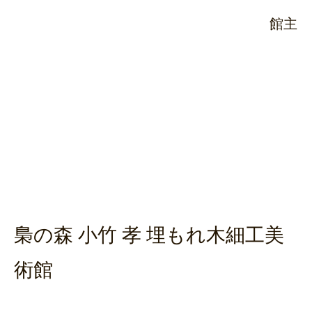
館主
梟の森 小竹 孝 埋もれ木細工美
術館