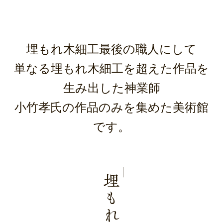
Language：
／
／
／
日本語
English
簡体中文
한국어
埋もれ木細工最後の職人にして
単なる埋もれ木細工を超えた作品を
生み出した神業師
小竹孝氏の作品のみを集めた美術館
です。