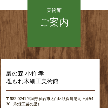
美術館
ご案内
梟の森 小竹 孝
埋もれ木細工美術館
〒982-0241 宮城県仙台市太白区秋保町湯元上原54-
30（秋保工芸の里）