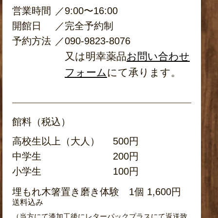
営業時間
／
9:00〜16:00
開館日
／
完全予約制
予約方法
／
090-9823-8076
又は明幸薬品
お問い合わせ
フォーム
にて承ります。
館料（税込）
高校生以上（大人）
500円
中学生
200円
小学生
100円
埋もれ木箸置き磨き体験 1個 1,600円
送料込み
（当方にて漆加工後にレターパックプラスにて返送致