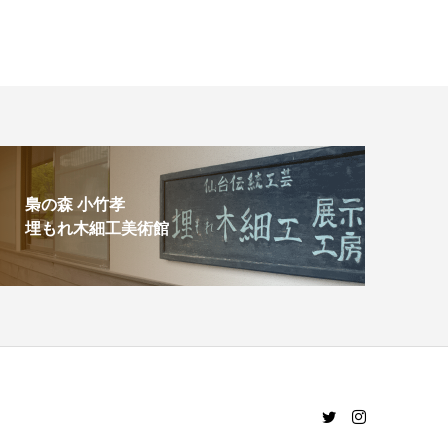
梟の森 小竹孝
埋もれ木細工美術館