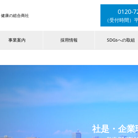
0120-7
と健康の総合商社
（受付時間）平日9
事業案内
採用情報
SDGsへの取組
社是・企業