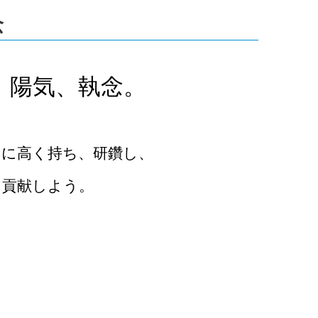
念
、陽気、執念。
常に高く持ち、研鑽し、
に貢献しよう。