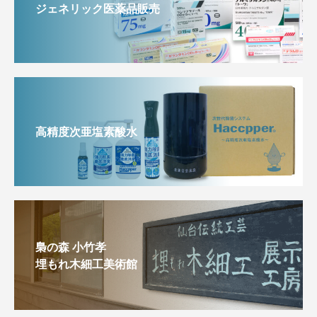
ジェネリック医薬品販売
高精度次亜塩素酸水
梟の森 小竹孝
埋もれ木細工美術館