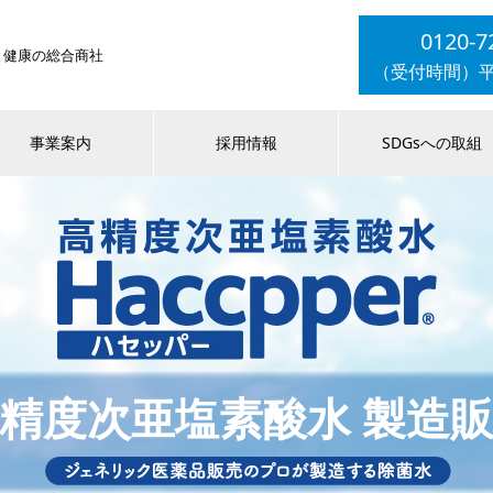
0120-7
と健康の総合商社
（受付時間）平日9
事業案内
採用情報
SDGsへの取組
精度次亜塩素酸水 製造